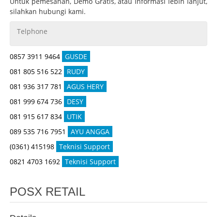
Untuk pemesanan, Demo Gratis, atau Informasi lebih lanjut,
silahkan hubungi kami.
Telphone
0857 3911 9464
GUSDE
081 805 516 522
RUDY
081 936 317 781
AGUS HERY
081 999 674 736
DESY
081 915 617 834
UTIK
089 535 716 7951
AYU ANGGA
(0361) 415198
Teknisi Support
0821 4703 1692
Teknisi Support
POSX RETAIL