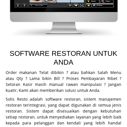
CCTV
Guard Patrol System
Fingerprint
Printer Inkjet
Printer Kasir
SOFTWARE RESTORAN UNTUK
Printer ID Card
ANDA
Printer Faktur
Order makanan Telat dibikin ? atau bahkan Salah Menu
Perlengkapan Kasir
atau Qty ? Lama bikin Bill ? Proses Pembayaran Ribet ?
Setoran Kasir masih manual rawan manipulasi ? Jangan
Gondola
kuatir, Kami akan memberikan solusi untuk Anda.
Demo
Solis Resto adalah software restoran, sistem manajemen
restoran terintegrasi, yang dapat digunakan di semua jenis
Demo Program
restoran. Sistem dapat disesuaikan dengan kebutuhan
Request Demo
setiap restoran, untuk menyediakan layanan yang lebih baik
kepada para pelanggan dan kendali yang lebih handal
Request Training