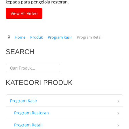
kepada para pengelola restoran.
Client Kami
View All Video
Tentang Kami
Ketentuan Garansi
Home
Produk
Program Kasir
Program Retail
IT & Support
Kontrak Maintenance
SEARCH
Upgrade Program
Training Staff IT
Form Registrasi
KATEGORI PRODUK
Hubungi Kami
Brosur
Program Kasir
Program Restoran
Program Retail