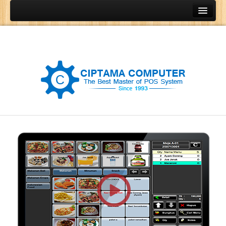
Home
Produk
Program Kasir
Program Restoran
Program Retail
Program Grosir
Program General Ledger
POS Terminal
Barcode Printer
Barcode Scanner
Cash Drawer
Cash Register