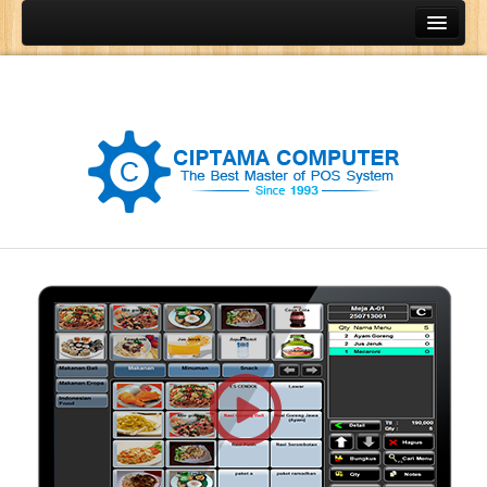
Home
Produk
Program Kasir
Program Restoran
Program Retail
Program Grosir
Program General Ledger
POS Terminal
Barcode Printer
Barcode Scanner
Cash Drawer
Cash Register