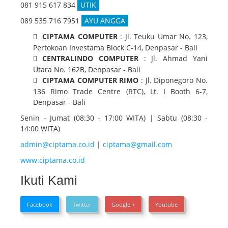
081 915 617 834
UTIK
089 535 716 7951
AYU ANGGA
CIPTAMA COMPUTER
: Jl. Teuku Umar No. 123,
Pertokoan Investama Block C-14, Denpasar - Bali
CENTRALINDO COMPUTER
: Jl. Ahmad Yani
Utara No. 162B, Denpasar - Bali
CIPTAMA COMPUTER RIMO
: Jl. Diponegoro No.
136 Rimo Trade Centre (RTC), Lt. I Booth 6-7,
Denpasar - Bali
Senin - Jumat (08:30 - 17:00 WITA) | Sabtu (08:30 -
14:00 WITA)
admin@ciptama.co.id
|
ciptama@gmail.com
www.ciptama.co.id
Ikuti Kami
Facebook
Twitter
Google +
Youtube