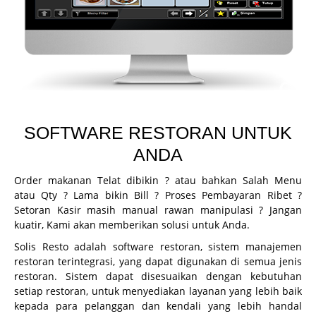
CCTV
Guard Patrol System
Fingerprint
Printer Inkjet
Printer Kasir
SOFTWARE RESTORAN UNTUK
Printer ID Card
ANDA
Printer Faktur
Order makanan Telat dibikin ? atau bahkan Salah Menu
Perlengkapan Kasir
atau Qty ? Lama bikin Bill ? Proses Pembayaran Ribet ?
Setoran Kasir masih manual rawan manipulasi ? Jangan
Gondola
kuatir, Kami akan memberikan solusi untuk Anda.
Demo
Solis Resto adalah software restoran, sistem manajemen
restoran terintegrasi, yang dapat digunakan di semua jenis
Demo Program
restoran. Sistem dapat disesuaikan dengan kebutuhan
Request Demo
setiap restoran, untuk menyediakan layanan yang lebih baik
kepada para pelanggan dan kendali yang lebih handal
Request Training