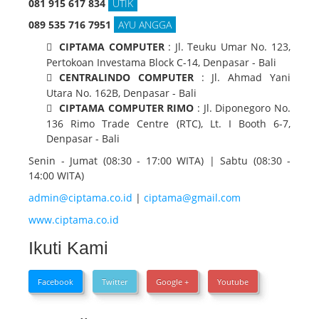
081 915 617 834
UTIK
089 535 716 7951
AYU ANGGA
CIPTAMA COMPUTER
: Jl. Teuku Umar No. 123,
Pertokoan Investama Block C-14, Denpasar - Bali
CENTRALINDO COMPUTER
: Jl. Ahmad Yani
Utara No. 162B, Denpasar - Bali
CIPTAMA COMPUTER RIMO
: Jl. Diponegoro No.
136 Rimo Trade Centre (RTC), Lt. I Booth 6-7,
Denpasar - Bali
Senin - Jumat (08:30 - 17:00 WITA) | Sabtu (08:30 -
14:00 WITA)
admin@ciptama.co.id
|
ciptama@gmail.com
www.ciptama.co.id
Ikuti Kami
Facebook
Twitter
Google +
Youtube