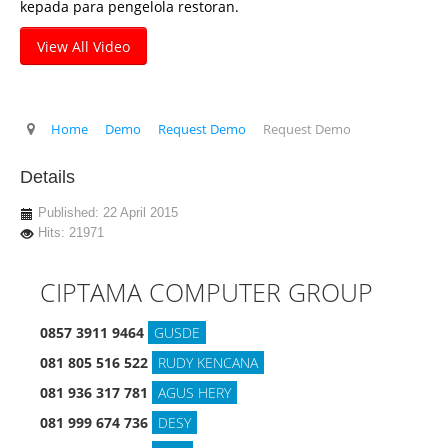
kepada para pengelola restoran.
Client Kami
View All Video
Tentang Kami
Ketentuan Garansi
Home
Demo
Request Demo
Request Demo
IT & Support
Kontrak Maintenance
Details
Upgrade Program
Published: 22 April 2015
Hits: 21971
Training Staff IT
Form Registrasi
CIPTAMA COMPUTER GROUP
Hubungi Kami
0857 3911 9464
GUSDE
Brosur
081 805 516 522
RUDY KENCANA
081 936 317 781
AGUS HERY
081 999 674 736
DESY