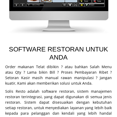
CCTV
Guard Patrol System
Fingerprint
Printer Inkjet
Printer Kasir
SOFTWARE RESTORAN UNTUK
Printer ID Card
ANDA
Printer Faktur
Order makanan Telat dibikin ? atau bahkan Salah Menu
Perlengkapan Kasir
atau Qty ? Lama bikin Bill ? Proses Pembayaran Ribet ?
Setoran Kasir masih manual rawan manipulasi ? Jangan
Gondola
kuatir, Kami akan memberikan solusi untuk Anda.
Demo
Solis Resto adalah software restoran, sistem manajemen
restoran terintegrasi, yang dapat digunakan di semua jenis
Demo Program
restoran. Sistem dapat disesuaikan dengan kebutuhan
Request Demo
setiap restoran, untuk menyediakan layanan yang lebih baik
kepada para pelanggan dan kendali yang lebih handal
Request Training