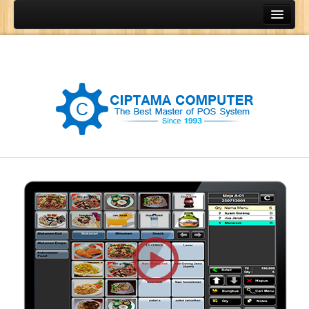
Home
Produk
Program Kasir
Program Restoran
Program Retail
Program Grosir
Program General Ledger
POS Terminal
Barcode Printer
Barcode Scanner
Cash Drawer
Cash Register