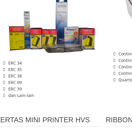
Contin
Contin
ERC 34
Contin
ERC 35
Contin
ERC 38
Quart
ERC 09
ERC 39
dan Lain-lain
ERTAS MINI PRINTER HVS
RIBBO