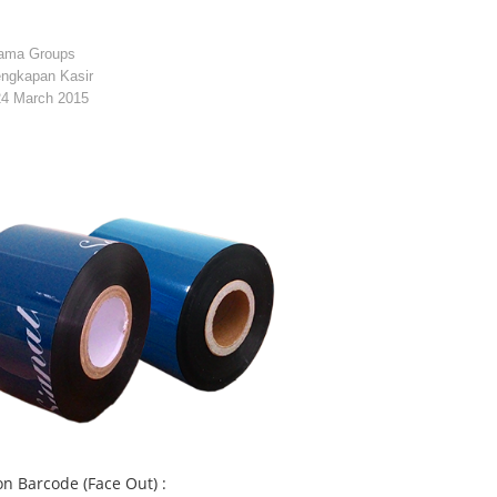
tama Groups
engkapan Kasir
24 March 2015
n Barcode (Face Out) :