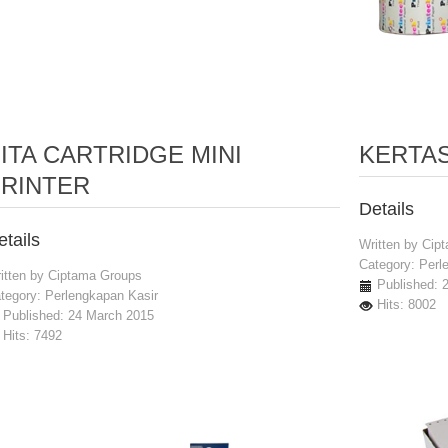
ITA CARTRIDGE MINI
KERTA
PRINTER
Details
etails
Written by
Cip
Category:
Perl
itten by
Ciptama Groups
Published: 
tegory:
Perlengkapan Kasir
Hits: 8002
Published: 24 March 2015
Hits: 7492