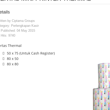
etails
itten by
Ciptama Groups
tegory:
Perlengkapan Kasir
Published: 04 May 2015
Hits: 9740
rtas Thermal
50 x 75 (Untuk Cash Register)
80 x 50
80 x 80