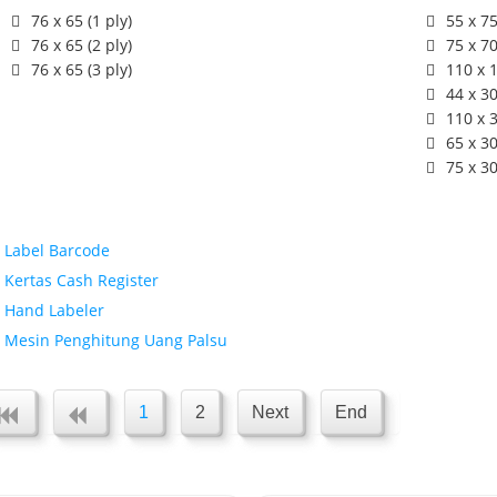
76 x 65 (1 ply)
55 x 
76 x 65 (2 ply)
75 x 
76 x 65 (3 ply)
110 x
44 x 
110 x
65 x 
75 x 
Label Barcode
Kertas Cash Register
Hand Labeler
Mesin Penghitung Uang Palsu
1
2
Next
End