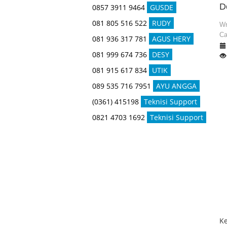
D
0857 3911 9464
GUSDE
081 805 516 522
RUDY
Wr
Ca
081 936 317 781
AGUS HERY
081 999 674 736
DESY
081 915 617 834
UTIK
089 535 716 7951
AYU ANGGA
(0361) 415198
Teknisi Support
0821 4703 1692
Teknisi Support
Ke