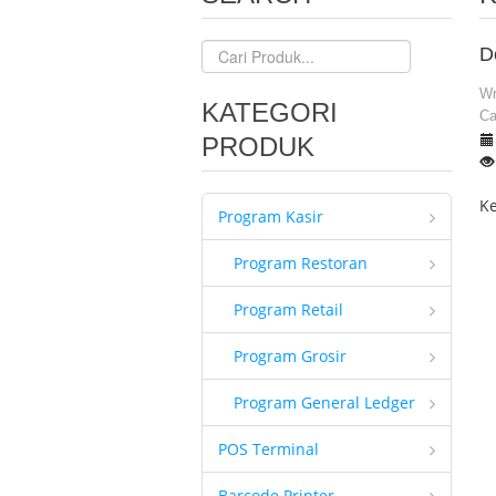
D
Wr
KATEGORI
Ca
PRODUK
Ke
Program Kasir
Program Restoran
Program Retail
Program Grosir
Program General Ledger
POS Terminal
Barcode Printer