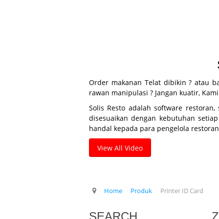
Order makanan Telat dibikin ? atau b
rawan manipulasi ? Jangan kuatir, Kam
Solis Resto adalah software restoran
disesuaikan dengan kebutuhan setiap
handal kepada para pengelola restoran
View All Video
Home
Produk
Printer ID Card
SEARCH
Z