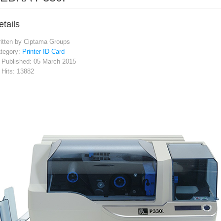
etails
itten by
Ciptama Groups
tegory:
Printer ID Card
Published: 05 March 2015
Hits: 13882