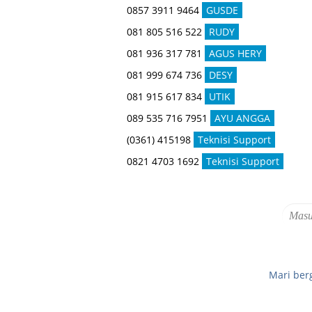
0857 3911 9464
GUSDE
081 805 516 522
RUDY
081 936 317 781
AGUS HERY
081 999 674 736
DESY
081 915 617 834
UTIK
089 535 716 7951
AYU ANGGA
(0361) 415198
Teknisi Support
0821 4703 1692
Teknisi Support
Mari ber