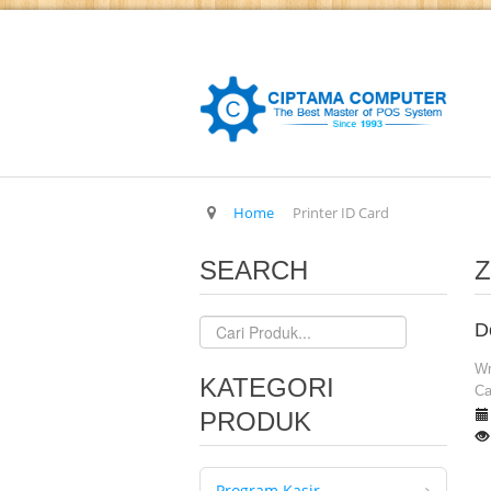
Home
Printer ID Card
SEARCH
Z
D
Wr
KATEGORI
Ca
PRODUK
Program Kasir