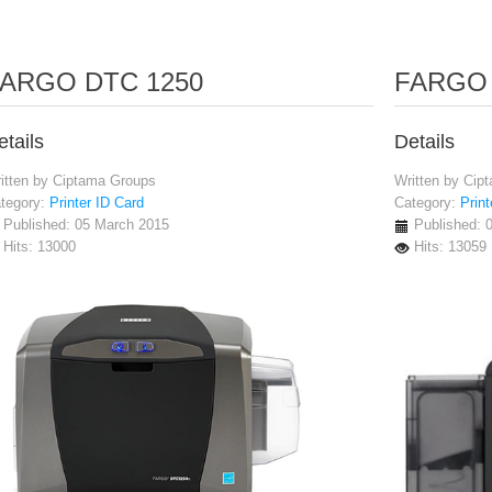
ARGO DTC 1250
FARGO 
etails
Details
itten by
Ciptama Groups
Written by
Cip
tegory:
Printer ID Card
Category:
Print
Published: 05 March 2015
Published: 
Hits: 13000
Hits: 13059