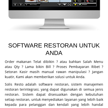
CCTV
Guard Patrol System
Fingerprint
Printer Inkjet
Printer Kasir
SOFTWARE RESTORAN UNTUK
Printer ID Card
ANDA
Printer Faktur
Order makanan Telat dibikin ? atau bahkan Salah Menu
Perlengkapan Kasir
atau Qty ? Lama bikin Bill ? Proses Pembayaran Ribet ?
Setoran Kasir masih manual rawan manipulasi ? Jangan
Gondola
kuatir, Kami akan memberikan solusi untuk Anda.
Demo
Solis Resto adalah software restoran, sistem manajemen
restoran terintegrasi, yang dapat digunakan di semua jenis
Demo Program
restoran. Sistem dapat disesuaikan dengan kebutuhan
Request Demo
setiap restoran, untuk menyediakan layanan yang lebih baik
kepada para pelanggan dan kendali yang lebih handal
Request Training