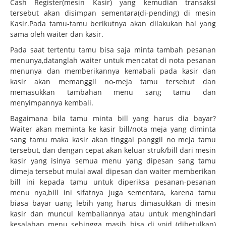
Cash Register(mesin Kasir) yang kemudian transaksi
tersebut akan disimpan sementara(di-pending) di mesin
Kasir.Pada tamu-tamu berikutnya akan dilakukan hal yang
sama oleh waiter dan kasir.
Pada saat tertentu tamu bisa saja minta tambah pesanan
menunya,datanglah waiter untuk mencatat di nota pesanan
menunya dan memberikannya kemabali pada kasir dan
kasir akan memanggil no-meja tamu tersebut dan
memasukkan tambahan menu sang tamu dan
menyimpannya kembali.
Bagaimana bila tamu minta bill yang harus dia bayar?
Waiter akan meminta ke kasir bill/nota meja yang diminta
sang tamu maka kasir akan tinggal panggil no meja tamu
tersebut, dan dengan cepat akan keluar struk/bill dari mesin
kasir yang isinya semua menu yang dipesan sang tamu
dimeja tersebut mulai awal dipesan dan waiter memberikan
bill ini kepada tamu untuk diperiksa pesanan-pesanan
menu nya,bill ini sifatnya juga sementara, karena tamu
biasa bayar uang lebih yang harus dimasukkan di mesin
kasir dan muncul kembaliannya atau untuk menghindari
kesalahan menu sehingga masih bisa di void (dibetulkan)