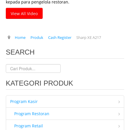
kepada para pengelola restoran.
Client Kami
View All Video
Tentang Kami
Ketentuan Garansi
Home
Produk
Cash Register
Sharp XE A217
IT & Support
Kontrak Maintenance
SEARCH
Upgrade Program
Training Staff IT
Form Registrasi
KATEGORI PRODUK
Hubungi Kami
Brosur
Program Kasir
Program Restoran
Program Retail