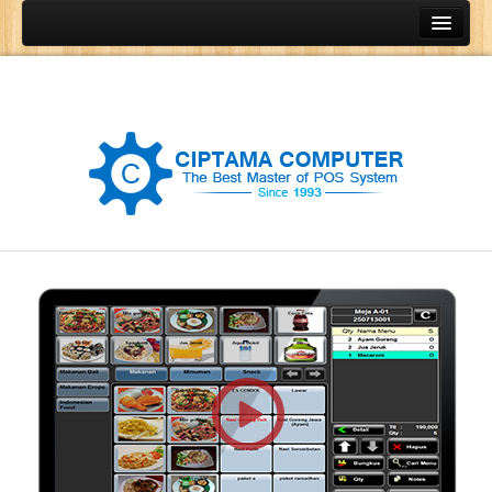
Home
Produk
Program Kasir
Program Restoran
Program Retail
Program Grosir
Program General Ledger
POS Terminal
Barcode Printer
Barcode Scanner
Cash Drawer
Cash Register