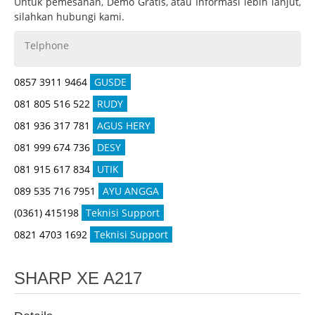
Untuk pemesanan, Demo Gratis, atau Informasi lebih lanjut,
silahkan hubungi kami.
Telphone
0857 3911 9464
GUSDE
081 805 516 522
RUDY
081 936 317 781
AGUS HERY
081 999 674 736
DESY
081 915 617 834
UTIK
089 535 716 7951
AYU ANGGA
(0361) 415198
Teknisi Support
0821 4703 1692
Teknisi Support
SHARP XE A217