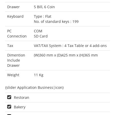
Drawer
5 Bill, 6 Coin
Keyboard
Type : Flat
No. of standard keys : 199
PC
COM
Connection
SD Card
Tax
VAT/TAX System : 4 Tax Table or 4 add-ons
Dimention
(W)360 mm x (D)425 mm x (H)365 mm
Include
Drawer
Weight
11 Kg
{slider Application Business|icon}
Restoran
Bakery