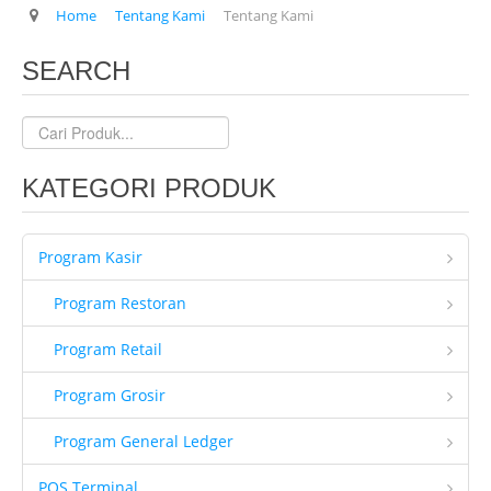
Home
Tentang Kami
Tentang Kami
CCTV
SEARCH
Guard Patrol System
Fingerprint
Printer Inkjet
Printer Kasir
KATEGORI PRODUK
Printer ID Card
Program Kasir
Printer Faktur
Perlengkapan Kasir
Program Restoran
Gondola
Program Retail
Demo
Program Grosir
Demo Program
Program General Ledger
Request Demo
POS Terminal
Request Training