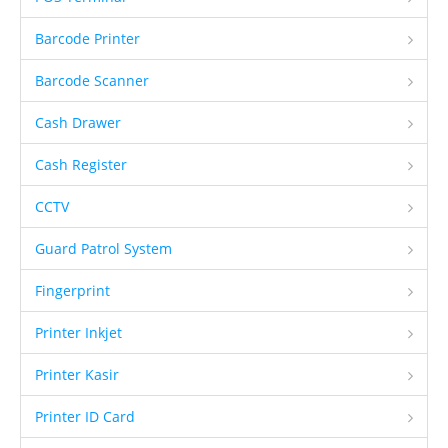
Client Kami
Barcode Printer
Tentang Kami
Barcode Scanner
Ketentuan Garansi
Cash Drawer
IT & Support
Cash Register
Kontrak Maintenance
CCTV
Upgrade Program
Training Staff IT
Guard Patrol System
Form Registrasi
Fingerprint
Hubungi Kami
Printer Inkjet
Brosur
Printer Kasir
Printer ID Card