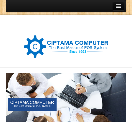
Home
Produk
Program Kasir
Program Restoran
Program Retail
Program Grosir
Program General Ledger
POS Terminal
Barcode Printer
Barcode Scanner
Cash Drawer
Cash Register