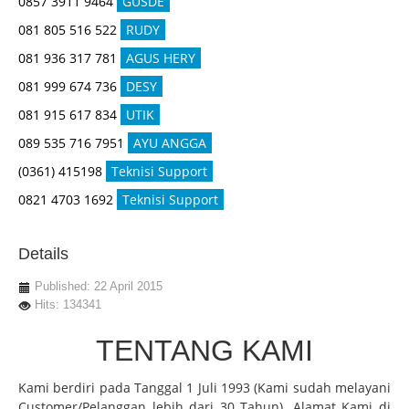
0857 3911 9464
GUSDE
081 805 516 522
RUDY
081 936 317 781
AGUS HERY
081 999 674 736
DESY
081 915 617 834
UTIK
089 535 716 7951
AYU ANGGA
(0361) 415198
Teknisi Support
0821 4703 1692
Teknisi Support
Details
Published: 22 April 2015
Hits: 134341
TENTANG KAMI
Kami berdiri pada Tanggal 1 Juli 1993 (Kami sudah melayani
Customer/Pelanggan lebih dari 30 Tahun). Alamat Kami di