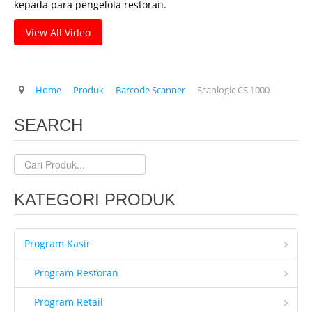
kepada para pengelola restoran.
Client Kami
View All Video
Tentang Kami
Ketentuan Garansi
Home
Produk
Barcode Scanner
Scanlogic CS 1000
IT & Support
Kontrak Maintenance
SEARCH
Upgrade Program
Training Staff IT
Form Registrasi
KATEGORI PRODUK
Hubungi Kami
Brosur
Program Kasir
Program Restoran
Program Retail