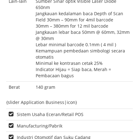
Lain-lain
Sumber Sinar optik Visible Laser Diode
650nm
Jangkauan kedalaman baca Depth of Scan
Field 30mm – 90mm for 4mil barcode
30mm – 380mm for 12 mil barcode
Jangkauan lebar baca 50mm @ 60mm, 32mm
@ 30mm
Lebar minimal barcode 0.1mm ( 4 mil )
Kemampuan pembedaan simbologi secara
otomatis
Minimal ke kontrasan cetak 25%
Indicator Hijau = Siap baca, Merah =
Pembacaan bagus
Berat
140 gram
{slider Application Business|icon}
Sistem Usaha Eceran/Retail POS
Manufacturing/Pabrik
Industri Otomotif dan Suku Cadang