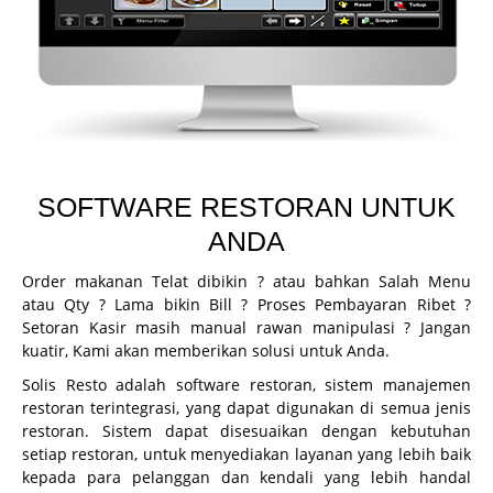
CCTV
Guard Patrol System
Fingerprint
Printer Inkjet
Printer Kasir
SOFTWARE RESTORAN UNTUK
Printer ID Card
ANDA
Printer Faktur
Order makanan Telat dibikin ? atau bahkan Salah Menu
Perlengkapan Kasir
atau Qty ? Lama bikin Bill ? Proses Pembayaran Ribet ?
Setoran Kasir masih manual rawan manipulasi ? Jangan
Gondola
kuatir, Kami akan memberikan solusi untuk Anda.
Demo
Solis Resto adalah software restoran, sistem manajemen
restoran terintegrasi, yang dapat digunakan di semua jenis
Demo Program
restoran. Sistem dapat disesuaikan dengan kebutuhan
Request Demo
setiap restoran, untuk menyediakan layanan yang lebih baik
kepada para pelanggan dan kendali yang lebih handal
Request Training