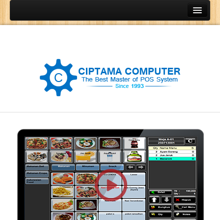
Home
Produk
Program Kasir
Program Restoran
Program Retail
Program Grosir
Program General Ledger
POS Terminal
Barcode Printer
Barcode Scanner
Cash Drawer
Cash Register