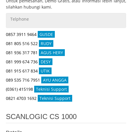
Untuk pemesanan, Demo Gratis, atau Informasi lebih lanjut,
silahkan hubungi kami.
Telphone
0857 3911 9464
GUSDE
081 805 516 522
RUDY
081 936 317 781
AGUS HERY
081 999 674 736
DESY
081 915 617 834
UTIK
089 535 716 7951
AYU ANGGA
(0361) 415198
Teknisi Support
0821 4703 1692
Teknisi Support
SCANLOGIC CS 1000